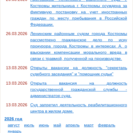
Костромы жительница г. Костромы осуждена за
фиктивную постановку на учет иностранных
граждан по месту пребывания в Российской
Федерации.
26.03.2026
Ленинским районным судом города Костромы
рассмотрено гражданское дело по иску
прокурора города Костромы в интересах А. о
взыскании компенсации морального вреда в
связи с травмой, полученной на производстве.
13.03.2026
Открыты вакансии на должность "секретарь
судебного заседания" и "помощник судьи"
13.03.2026
Открыта вакансия на должность
государственной гражданской службы -
администратор суда.
13.03.2026
Суд запретил деятельность реабилитационного
центра в жилом доме.
2026 год
август
июль
июнь
май
апрель
март
февраль
январь