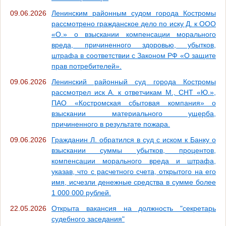
09.06.2026
Ленинским районным судом города Костромы
рассмотрено гражданское дело по иску Д. к ООО
«О.» о взыскании компенсации морального
вреда, причиненного здоровью, убытков,
штрафа в соответствии с Законом РФ «О защите
прав потребителей».
09.06.2026
Ленинский районный суд города Костромы
рассмотрел иск А. к ответчикам М., СНТ «Ю.»,
ПАО «Костромская сбытовая компания» о
взыскании материального ущерба,
причиненного в результате пожара.
09.06.2026
Гражданин Л. обратился в суд с иском к Банку о
взыскании суммы убытков, процентов,
компенсации морального вреда и штрафа,
указав, что с расчетного счета, открытого на его
имя, исчезли денежные средства в сумме более
1 000 000 рублей.
22.05.2026
Открыта вакансия на должность "секретарь
судебного заседания"