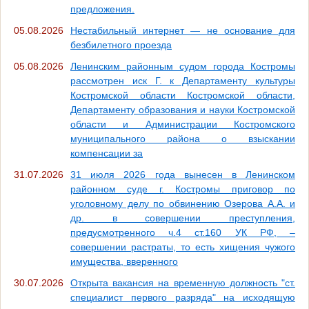
предложения.
05.08.2026
Нестабильный интернет — не основание для
безбилетного проезда
05.08.2026
Ленинским районным судом города Костромы
рассмотрен иск Г. к Департаменту культуры
Костромской области Костромской области,
Департаменту образования и науки Костромской
области и Администрации Костромского
муниципального района о взыскании
компенсации за
31.07.2026
31 июля 2026 года вынесен в Ленинском
районном суде г. Костромы приговор по
уголовному делу по обвинению Озерова А.А. и
др. в совершении преступления,
предусмотренного ч.4 ст.160 УК РФ, –
совершении растраты, то есть хищения чужого
имущества, вверенного
30.07.2026
Открыта вакансия на временную должность "ст.
специалист первого разряда" на исходящую