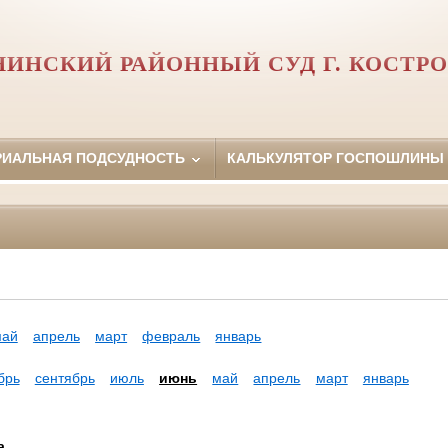
НИНСКИЙ РАЙОННЫЙ СУД Г. КОСТР
РИАЛЬНАЯ ПОДСУДНОСТЬ
КАЛЬКУЛЯТОР ГОСПОШЛИНЫ
май
апрель
март
февраль
январь
брь
сентябрь
июль
июнь
май
апрель
март
январь
а