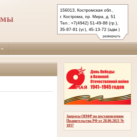
156013, Костромская обл.,
г. Кострома, пр. Мира, д. 51
ОМЫ
Тел.: +7(4942) 51-49-88 (гр.),
35-87-81 (уг.), 45-13-72 (адм.)
leninsky.kst@sudrf.ru
развернуть
Запросы ОПФР по постановлению
Правительства РФ от 28.06.2021 №
1037