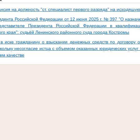
нсия на должность "ст. специалист первого разряда" на исходящую
идента Российской Федерации от 12 июня 2025 г. № 397 "О назна
едставителе Президента Российской Федерации в квалификац
го края": судьёй Ленинского районного суда города Костромы
 в иске гражданину о взыскании денежных средств по договору 
кольку несогласие истца с объемом оказанных юридических услуг 
м качестве