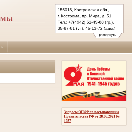
156013, Костромская обл.,
г. Кострома, пр. Мира, д. 51
ОМЫ
Тел.: +7(4942) 51-49-88 (гр.),
35-87-81 (уг.), 45-13-72 (адм.)
leninsky.kst@sudrf.ru
развернуть
Запросы ОПФР по постановлению
Правительства РФ от 28.06.2021 №
1037