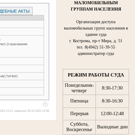
МАЛОМОБИЛЬНЫМ
ГРУППАМ НАСЕЛЕНИЯ
ДЕБНЫЕ АКТЫ
Организация доступа
маломобильных групп населения в
здание суда
→
г. Кострома, пр-т Мира, д. 51
лат) (страхование
тел. 8(4942) 51-39-55
администратор суда
РЕЖИМ РАБОТЫ СУДА
Н ЧАСТИЧНО
Понедельник-
8:30
-
17:30
четверг
Пятница
8:30
-
16:30
024 13:13, изменено 28.10.2025 13:06
Перерыв
12:00
-
12:48
Суббота,
Выходные дни
Воскресенье