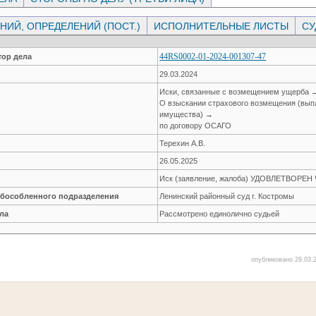
ИЙ, ОПРЕДЕЛЕНИЙ (ПОСТ.)
ИСПОЛНИТЕЛЬНЫЕ ЛИСТЫ
СУ
44RS0002-01-2024-001307-47
ор дела
29.03.2024
Иски, связанные с возмещением ущерба 
О взыскании страхового возмещения (вып
имущества) →
по договору ОСАГО
Терехин А.В.
26.05.2025
Иск (заявление, жалоба) УДОВЛЕТВОРЕ
обособленного подразделения
Ленинский районный суд г. Костромы
ла
Рассмотрено единолично судьей
опубликовано 29.03.2