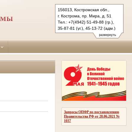
156013, Костромская обл.,
г. Кострома, пр. Мира, д. 51
ОМЫ
Тел.: +7(4942) 51-49-88 (гр.),
35-87-81 (уг.), 45-13-72 (адм.)
leninsky.kst@sudrf.ru
развернуть
Запросы ОПФР по постановлению
Правительства РФ от 28.06.2021 №
1037